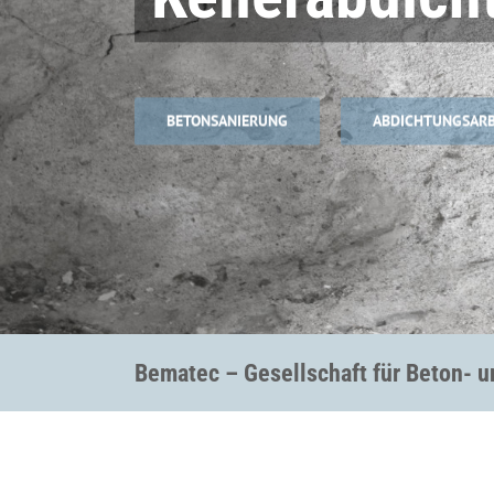
BETONSANIERUNG
ABDICHTUNGSARB
Bematec – Gesellschaft für Beton- 